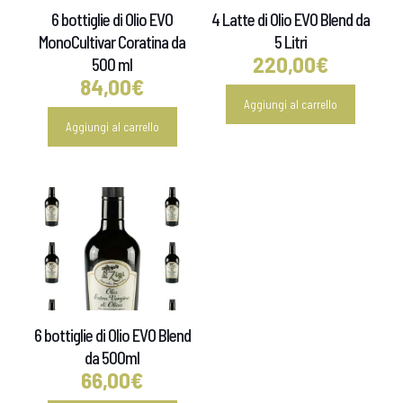
6 bottiglie di Olio EVO
4 Latte di Olio EVO Blend da
MonoCultivar Coratina da
5 Litri
220,00
€
500 ml
84,00
€
Aggiungi al carrello
Aggiungi al carrello
6 bottiglie di Olio EVO Blend
da 500ml
66,00
€