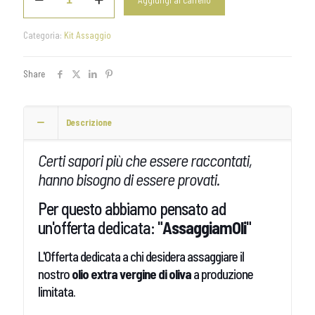
Aggiungi al carrello
Kit
d’assaggio
Olio
Categoria:
Kit Assaggio
Blend
+
MonoCultivar
Share
quantità
Descrizione
Certi sapori più che essere raccontati,
hanno bisogno di essere provati.
Per questo abbiamo pensato ad
un'offerta dedicata: "
AssaggiamOli
"
L'Offerta dedicata a chi desidera assaggiare il
nostro
olio extra vergine di oliva
a produzione
limitata.