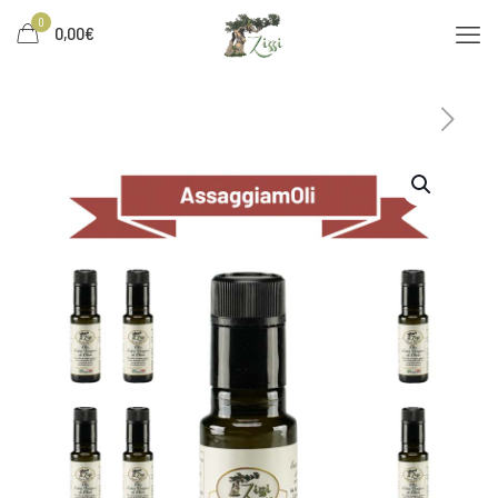
0
0,00€