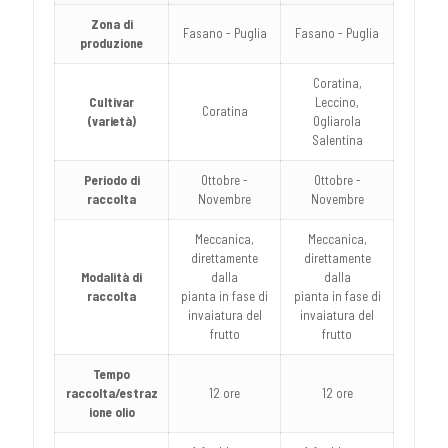
Zona di
Fasano - Puglia
Fasano - Puglia
produzione
Coratina,
Cultivar
Leccino,
Coratina
(varietà)
Ogliarola
Salentina
Periodo di
Ottobre -
Ottobre -
raccolta
Novembre
Novembre
Meccanica,
Meccanica,
direttamente
direttamente
Modalità di
dalla
dalla
raccolta
pianta in fase di
pianta in fase di
invaiatura del
invaiatura del
frutto
frutto
Tempo
raccolta/estraz
12 ore
12 ore
ione olio